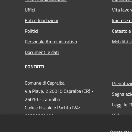
Uffici
Vita lavor
Enti e fondazioni
Imprese 
Politici
Catasto e
Personale Amministrativo
Mobilità e
Documenti e dati
CONTATTI
Comune di Capralba
Prenotaz
Via Piave, 2 26010 Capralba (CR) -
Segnalazi
26010 - Capralba
Leggi le 
Codice Fiscale e Partita IVA:
Richiesta
00323260190
PEC:
pec@pec.comune.capralba.cr.it
Questo sito 