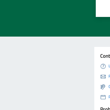
Cont
Prob