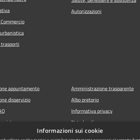
Salute, benessere e assistenza
ativa
Autorizzazioni
e Commercio
 urbanistica
 trasporti
ione appuntamento
Amministrazione trasparente
one disservizio
Albo pretorio
FAQ
Informativa privacy
 assistenza
Note legali
Informazioni sui cookie
Dichiarazione di accessibilità
web utilizza cookie tecnici e assimilati strettamente necessari al corretto fu