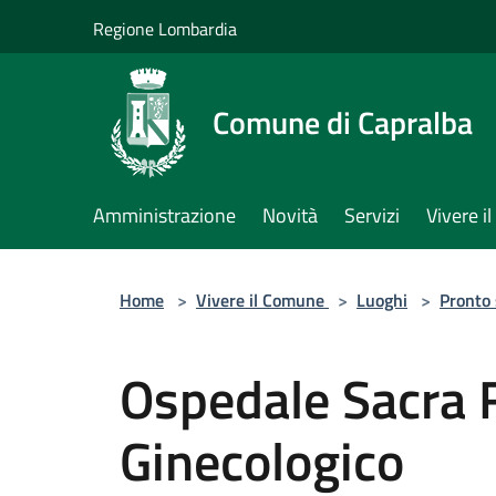
Salta al contenuto principale
Regione Lombardia
Comune di Capralba
Amministrazione
Novità
Servizi
Vivere 
Home
>
Vivere il Comune
>
Luoghi
>
Pronto
Ospedale Sacra 
Ginecologico