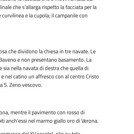
inale che s’allarga rispetto la facciata per la
e curvilinea e la cupola; il campanile con
rosa che dividono la chiesa in tre navate. Le
i Baveno e non presentano basamento. La
 sia nella navata di destra che quella di
 e nel catino un affresco con al centro Cristo
tra S. Zeno vescovo.
rona, mentre il pavimento con rosso di
ti anch’essi nel marmo giallo oro di Verona.
 cremasco del XV secolo), olio su tela