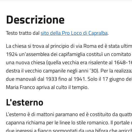
Descrizione
Testo tratto dal
sito della Pro Loco di Capralba
.
La chiesa si trova al principio di via Roma ed è stata ultim
1924 un’assemblea dei capifamiglia costituì un comitato p
una nuova chiesa (quella vecchia era risalente al 1648-1
destra il vecchio campanile negli anni ’30). Per la realiz
due manovali dal 1933 fino al 1941. Solo il 17 giugno d
Maria Franco apriva al culto il tempio.
L'esterno
L’esterno è di mattoni paramano ed è costituito da quattro
capanna richiama per le linee lo stile romanico. Il portal
due ingressi a fianco sormontati da una bifora che arric