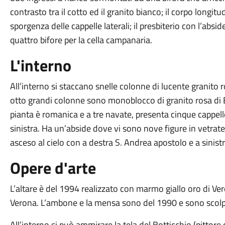
contrasto tra il cotto ed il granito bianco; il corpo longitud
sporgenza delle cappelle laterali; il presbiterio con l’absid
quattro bifore per la cella campanaria.
L'interno
All’interno si staccano snelle colonne di lucente granito 
otto grandi colonne sono monoblocco di granito rosa d
pianta è romanica e a tre navate, presenta cinque cappelle
sinistra. Ha un’abside dove vi sono nove figure in vetrate
asceso al cielo con a destra S. Andrea apostolo e a sinis
Opere d'arte
L’altare è del 1994 realizzato con marmo giallo oro di Ve
Verona. L’ambone e la mensa sono del 1990 e sono scolpi
All’interno si può ammirare la tela del Botticchio (pittore