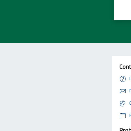
Cont
Prob