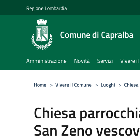
Salta al contenuto principale
Regione Lombardia
Comune di Capralba
Amministrazione
Novità
Servizi
Vivere 
Home
>
Vivere il Comune
>
Luoghi
>
Chiesa
Chiesa parrocchi
San Zeno vesco