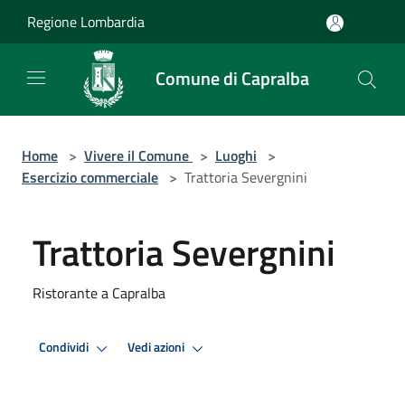
Salta al contenuto principale
Regione Lombardia
Comune di Capralba
Home
>
Vivere il Comune
>
Luoghi
>
Esercizio commerciale
>
Trattoria Severgnini
Trattoria Severgnini
Ristorante a Capralba
Condividi
Vedi azioni