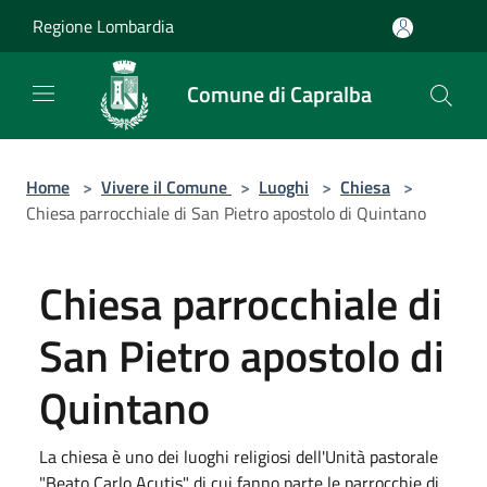
Salta al contenuto principale
Regione Lombardia
Comune di Capralba
Home
>
Vivere il Comune
>
Luoghi
>
Chiesa
>
Chiesa parrocchiale di San Pietro apostolo di Quintano
Chiesa parrocchiale di
San Pietro apostolo di
Quintano
La chiesa è uno dei luoghi religiosi dell'Unità pastorale
"Beato Carlo Acutis" di cui fanno parte le parrocchie di