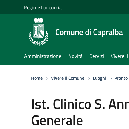
Salta al contenuto principale
Regione Lombardia
Comune di Capralba
Amministrazione
Novità
Servizi
Vivere 
Home
>
Vivere il Comune
>
Luoghi
>
Pronto
Ist. Clinico S. A
Generale