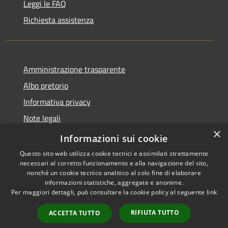
Leggi le FAQ
Richiesta assistenza
Amministrazione trasparente
Albo pretorio
Informativa privacy
Note legali
×
Dichiarazione di accessibilità
Informazioni sui cookie
Questo sito web utilizza cookie tecnici e assimilati strettamente
necessari al corretto funzionamento e alla navigazione del sito,
nonché un cookie tecnico analitico al solo fine di elaborare
informazioni statistiche, aggregate e anonime.
RSS
Copyright © 2026 • Comune di
Per maggiori dettagli, può consultare la cookie policy al seguente
link
Accessibilità
Capralba • Powered by
Privacy
Municipium
Accesso
•
RIFIUTA TUTTO
ACCETTA TUTTO
Cookie
redazione