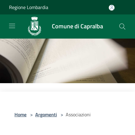
Salta al contenuto principale
Regione Lombardia
Comune di Capralba
Home
>
Argomenti
>
Associazioni