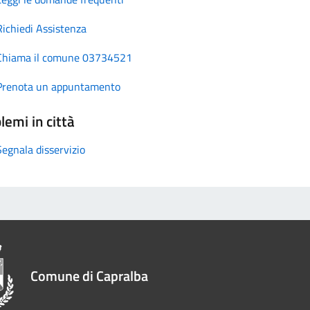
Richiedi Assistenza
Chiama il comune 03734521
Prenota un appuntamento
lemi in città
Segnala disservizio
Comune di Capralba