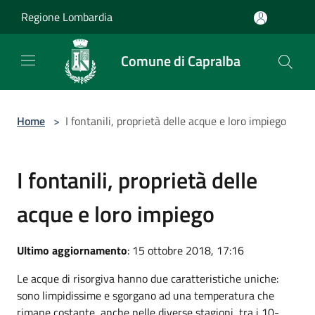
Salta al contenuto principale
Regione Lombardia
Comune di Capralba
Home
>
I fontanili, proprietà delle acque e loro impiego
I fontanili, proprietà delle
acque e loro impiego
Ultimo aggiornamento
: 15 ottobre 2018, 17:16
Le acque di risorgiva hanno due caratteristiche uniche:
sono limpidissime e sgorgano ad una temperatura che
rimane costante, anche nelle diverse stagioni, tra i 10-