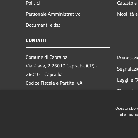
Politici
Catasto e
Personale Amministrativo
Mobilità e
Documenti e dati
CONTATTI
Comune di Capralba
Prenotaz
Via Piave, 2 26010 Capralba (CR) -
Segnalazi
26010 - Capralba
Leggi le 
Codice Fiscale e Partita IVA:
Richiesta
00323260190
PEC:
pec@pec.comune.capralba.cr.it
Questo sito 
Centralino Unico: 03734521
alla navig