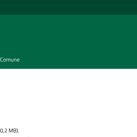
il Comune
 0,2 MB).