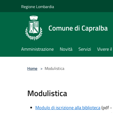
Salta al contenuto principale
Regione Lombardia
Comune di Capralba
Amministrazione
Novità
Servizi
Vivere 
Home
>
Modulistica
Modulistica
Modulo di iscrizione alla biblioteca
(pdf -