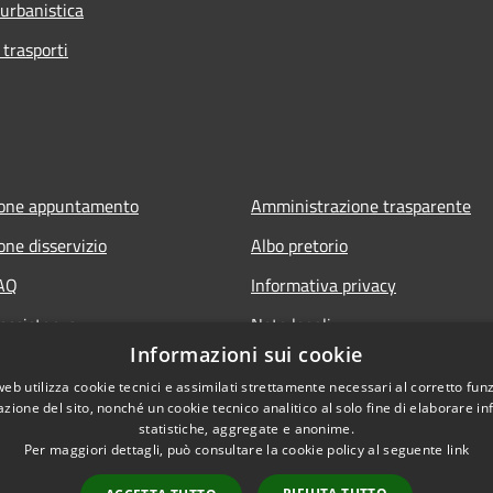
 urbanistica
 trasporti
ione appuntamento
Amministrazione trasparente
one disservizio
Albo pretorio
FAQ
Informativa privacy
 assistenza
Note legali
Informazioni sui cookie
Dichiarazione di accessibilità
web utilizza cookie tecnici e assimilati strettamente necessari al corretto fu
azione del sito, nonché un cookie tecnico analitico al solo fine di elaborare i
statistiche, aggregate e anonime.
Per maggiori dettagli, può consultare la cookie policy al seguente
link