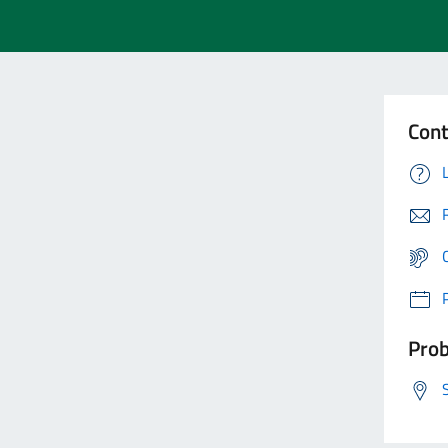
Cont
Prob