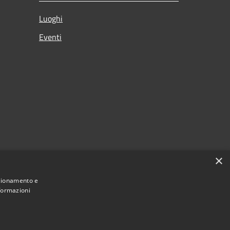
Luoghi
Eventi
×
nzionamento e
nformazioni