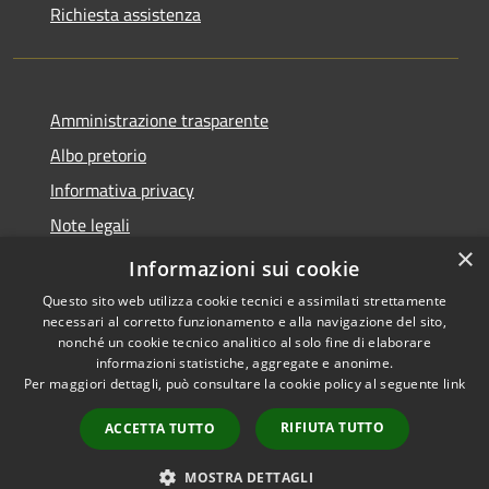
Richiesta assistenza
Amministrazione trasparente
Albo pretorio
Informativa privacy
Note legali
×
Dichiarazione di accessibilità
Informazioni sui cookie
Questo sito web utilizza cookie tecnici e assimilati strettamente
necessari al corretto funzionamento e alla navigazione del sito,
nonché un cookie tecnico analitico al solo fine di elaborare
informazioni statistiche, aggregate e anonime.
RSS
Copyright © 2026 • Comune di
Per maggiori dettagli, può consultare la cookie policy al seguente
link
Accessibilità
Capralba • Powered by
Privacy
Municipium
Accesso
•
RIFIUTA TUTTO
ACCETTA TUTTO
Cookie
redazione
Mappa del sito
MOSTRA DETTAGLI