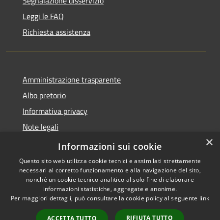
Segnalazione disservizio
Leggi le FAQ
Richiesta assistenza
Amministrazione trasparente
Albo pretorio
Informativa privacy
Note legali
×
Dichiarazione di accessibilità
Informazioni sui cookie
Questo sito web utilizza cookie tecnici e assimilati strettamente
necessari al corretto funzionamento e alla navigazione del sito,
nonché un cookie tecnico analitico al solo fine di elaborare
informazioni statistiche, aggregate e anonime.
RSS
Copyright © 2026 • Comune di
Per maggiori dettagli, può consultare la cookie policy al seguente
link
Accessibilità
Capralba • Powered by
Privacy
Municipium
Accesso
•
RIFIUTA TUTTO
ACCETTA TUTTO