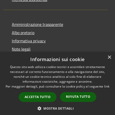
Amministrazione trasparente
Albo pretorio
Informativa privacy
Note legali
×
Dichiarazione di accessibilità
Informazioni sui cookie
Questo sito web utilizza cookie tecnici e assimilati strettamente
necessari al corretto funzionamento e alla navigazione del sito,
nonché un cookie tecnico analitico al solo fine di elaborare
informazioni statistiche, aggregate e anonime.
RSS
Copyright © 2026 • Comune di
Per maggiori dettagli, può consultare la cookie policy al seguente
link
Accessibilità
Capralba • Powered by
Privacy
Municipium
Accesso
•
RIFIUTA TUTTO
ACCETTA TUTTO
Cookie
redazione
Mappa del sito
MOSTRA DETTAGLI