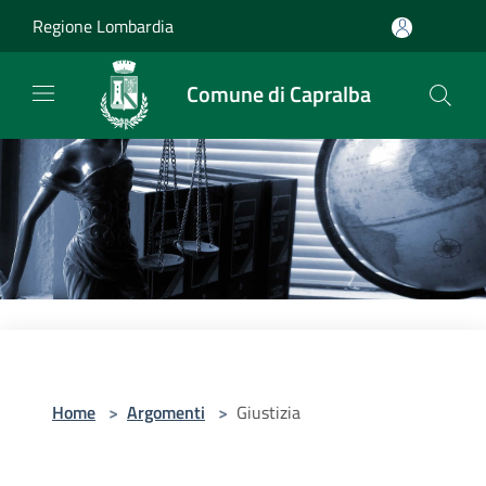
Salta al contenuto principale
Regione Lombardia
Comune di Capralba
Home
>
Argomenti
>
Giustizia